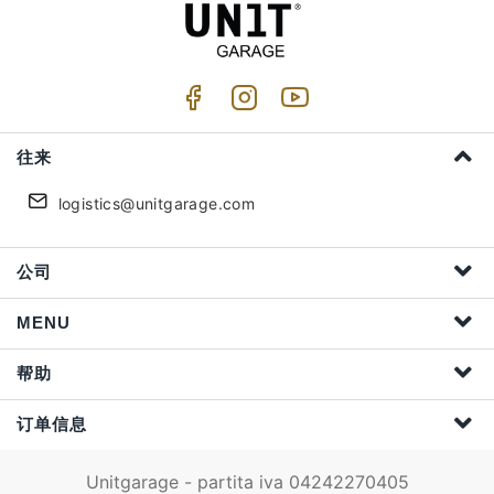
往来
logistics@unitgarage.com
公司
MENU
帮助
订单信息
Unitgarage - partita iva 04242270405