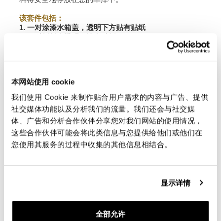
该套件包括：
1. 一对涂漆水箱盖，透明下方贴有贴纸
2. 一对侧板在透明下涂有贴纸
3. 透明下涂有贴纸的尖端
4. 一对水箱保护贴纸，贴在原水箱上
材质：
ABS+PA（与原装塑料相同）
本网站使用 cookie
为了向您提供最好的产品，我们不断改进我们的产品细
我们使用 Cookie 来制作贴合用户需求的内容与广告、提供
节。这些图像可能指的是以前的版本。
社交媒体功能以及分析我们的流量。我们还会与社交媒
体、广告和分析合作伙伴分享您对我们网站的使用情况，
这些合作伙伴可能会将此类信息与您提供给他们或他们在
请求信息
您使用其服务的过程中收集的其他信息相结合。
下载
显示详情
评测
全部允许
要撰写评论，您必须
登录
。