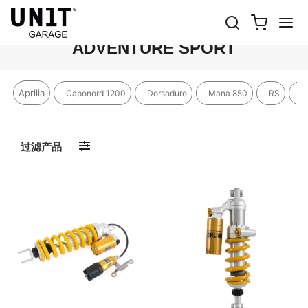
CRF 1000 AFRICA TWIN E
ADVENTURE SPORT
Aprilia
Caponord 1200
Dorsoduro
Mana 850
RS
R
过滤产品