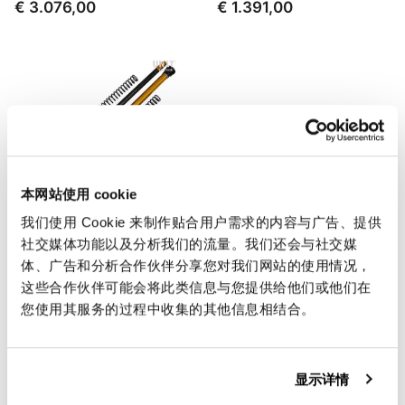
€ 3.076,00
€ 1.391,00
本网站使用 cookie
我们使用 Cookie 来制作贴合用户需求的内容与广告、提供
社交媒体功能以及分析我们的流量。我们还会与社交媒
适用于 Honda CRF1000L
适用于本田 CRF 1000L Africa
体、广告和分析合作伙伴分享您对我们网站的使用情况，
Africa Twin Adv. Sports
Twin (2016-2019) 的前叉衬
这些合作伙伴可能会将此类信息与您提供给他们或他们在
(2018-2019) 的拉力赛车弹匣
套
您使用其服务的过程中收集的其他信息相结合。
码: 125_H01
码: 105_H20E
€ 760,00
€ 595,00
显示详情