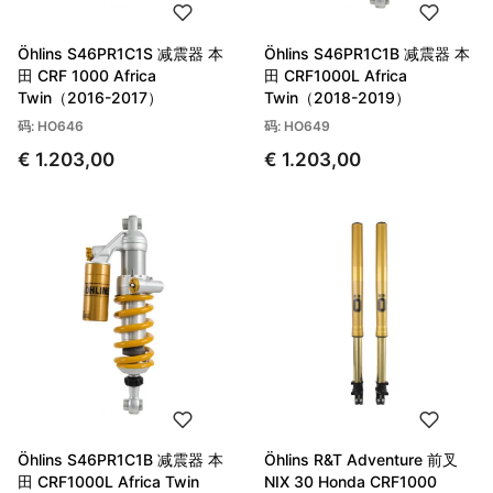
Öhlins S46PR1C1S 减震器 本
Öhlins S46PR1C1B 减震器 本
田 CRF 1000 Africa
田 CRF1000L Africa
Twin（2016-2017）
Twin（2018-2019）
码: HO646
码: HO649
€ 1.203,00
€ 1.203,00
Öhlins S46PR1C1B 减震器 本
Öhlins R&T Adventure 前叉
田 CRF1000L Africa Twin
NIX 30 Honda CRF1000