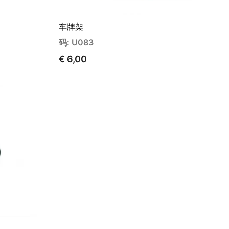
车牌架
码: U083
€ 6,00