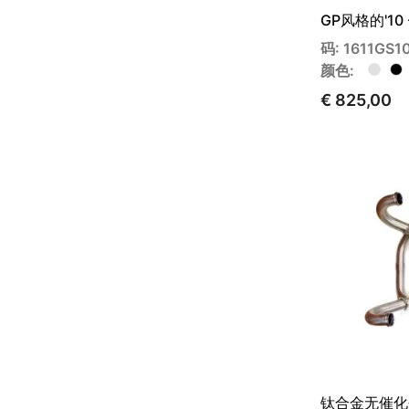
GP风格的'10
码: 1611GS10
颜色:
€ 825,00
钛合金无催化