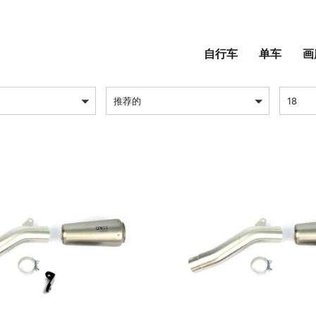
排气
自行车
单车
画
排序方式
每页产
推荐的
18