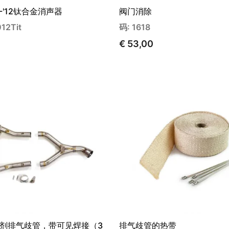
 -'12钛合金消声器
阀门消除
12Tit
码: 1618
€ 53,00
剂排气歧管，带可见焊接（3
排气歧管的热带