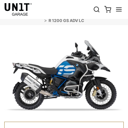
R 1200 GS ADV LC
Shop 自行车
BMW
R 1200 GS LC和ADV
R 1200 GS ADV LC