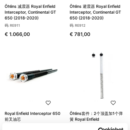
Öhlins 减震器 Royal Enfield
Öhlins 避震器 Royal Enfield
Interceptor, Continental GT
Interceptor, Continental GT
650 (2018-2020)
650 (2018-2020)
码: RE911
码: RE912
€ 1.066,00
€ 781,00
Royal Enfield Interceptor 650
Öhlins套件：2个顶盖加1个弹
前叉油芯
簧 Royal Enfield
Interceptor、Continental GT
码: 305_RE3E