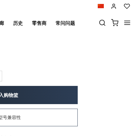
以前
下一个
廊
历史
零售商
常问问题
8（2024 年起）
入购物篮
型号兼容性