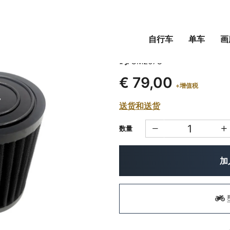
自行车
单车
画
SPRINT 过滤器型号 P0
码:
CM267S
€ 79,00
+增值税
送货和送货
数量
加