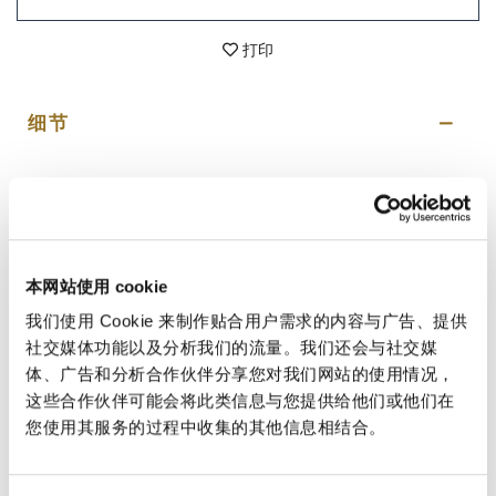
打印
细节
ÖhlinsFSK 100是使用传统前叉的小型运动和公路自行车
的更新。该套件旨在改善操作，转向和制动，并为骑自
行车的人在所有领域带来明显改善的感觉。该套件包括
一个替换的顶盖和具有更高生产率的弹簧。更换顶盖还
可以调节外部弹簧的预紧力。它适用于小型运动自行
本网站使用 cookie
车，例如Yamaha R25 / R3，Kawasaki Ninja 400，
Yamaha MT-07，Honda CB650F，Kawasaki ER6N和
我们使用 Cookie 来制作贴合用户需求的内容与广告、提供
Honda CBR 250 / 300R。
社交媒体功能以及分析我们的流量。我们还会与社交媒
体、广告和分析合作伙伴分享您对我们网站的使用情况，
警告！
这些合作伙伴可能会将此类信息与您提供给他们或他们在
正确组装该产品对于您的安全很重要，并且需要专业技
术人员的干预。
您使用其服务的过程中收集的其他信息相结合。
为了向您提供最好的服务，我们会不断改进我们的产
品。这些图像可能是指较早的版本。