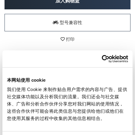
加入购物篮
型号兼容性
打印
细节
专为 sKrambler 打造的精美消音器。
本网站使用 cookie
配有用于发动机的 ergal 固定法兰，由实体加工而成
(CNC)
我们使用 Cookie 来制作贴合用户需求的内容与广告、提供
不锈钢管和接头，钛端子。
社交媒体功能以及分析我们的流量。我们还会与社交媒
完全由手工和氩弧焊制成（完美）。
体、广告和分析合作伙伴分享您对我们网站的使用情况，
非常轻且具有美妙的声音，它为您的四缸发动机带来新
这些合作伙伴可能会将此类信息与您提供给他们或他们在
的生命......
您使用其服务的过程中收集的其他信息相结合。
注：提供认证报告。